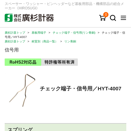
スペーサー・ワッシャー・ピンヘッダーなど基板用部品・機構部品の総合メ
ーカー《HIROSUGI》
0
廣杉計器トップ
>
基板用端子
>
チェック端子・信号用(リン青銅)
>
チェック端子・信
キーワード
品番/シリーズ
商品カテゴリから探す
号用／HYT-4007
廣杉計器トップ
>
材質別（商品一覧）
>
リン青銅
信号用
ジャンルから探す
シリーズから探す
チェック端子・信号用／HYT-4007
ログイン
注文・見積りについて
ご利用ガイド
お問い合わせ窓口
会社情報
スプリング