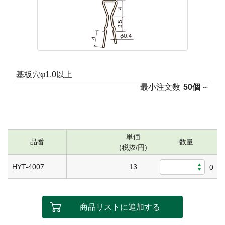
基板穴φ1.0以上
最小注文数
50個
～
単価
品番
数量
(税抜/円)
HYT-4007
13
0
商品リストに追加する