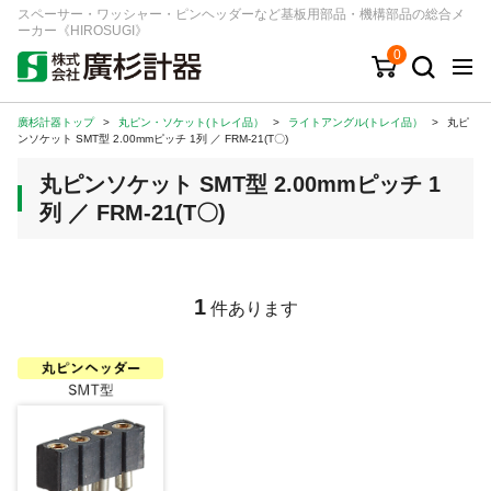
スペーサー・ワッシャー・ピンヘッダーなど基板用部品・機構部品の総合メ
ーカー《HIROSUGI》
0
廣杉計器トップ
>
丸ピン・ソケット(トレイ品）
>
ライトアングル(トレイ品）
>
丸ピ
キーワード
品番/シリーズ
商品カテゴリから探す
ンソケット SMT型 2.00mmピッチ 1列 ／ FRM-21(T〇)
丸ピンソケット SMT型 2.00mmピッチ 1
ジャンルから探す
列 ／ FRM-21(T〇)
シリーズから探す
1
件あります
ログイン
注文・見積りについて
ご利用ガイド
お問い合わせ窓口
会社情報