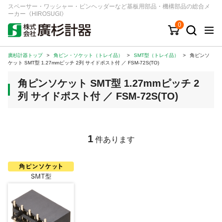
スペーサー・ワッシャー・ピンヘッダーなど基板用部品・機構部品の総合メ
ーカー《HIROSUGI》
0
廣杉計器トップ
>
角ピン・ソケット（トレイ品）
>
SMT型（トレイ品）
>
角ピンソ
キーワード
品番/シリーズ
商品カテゴリから探す
ケット SMT型 1.27mmピッチ 2列 サイドポスト付 ／ FSM-72S(TO)
角ピンソケット SMT型 1.27mmピッチ 2
ジャンルから探す
列 サイドポスト付 ／ FSM-72S(TO)
シリーズから探す
1
件あります
ログイン
注文・見積りについて
ご利用ガイド
お問い合わせ窓口
会社情報