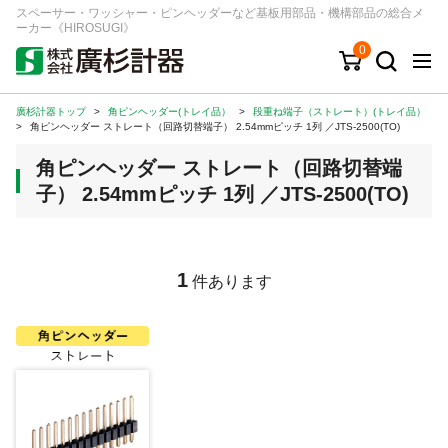
スペーサー・ワッシャー・ピンヘッダーなど基板用部品・機構部品の総合メ
ーカー《HIROSUGI》
0
廣杉計器トップ
>
角ピンヘッダー(トレイ品）
>
段重ね端子（ストレート）(トレイ品）
キーワード
品番/シリーズ
商品カテゴリから探す
>
角ピンヘッダー ストレート（回路切替端子） 2.54mmピッチ 1列 ／JTS-2500(TO)
角ピンヘッダー ストレート（回路切替端
ジャンルから探す
子） 2.54mmピッチ 1列 ／JTS-2500(TO)
シリーズから探す
1
件あります
ログイン
注文・見積りについて
ご利用ガイド
お問い合わせ窓口
会社情報