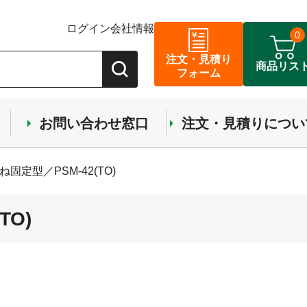
ログイン
会社情報
0
注文・見積り
商品リス
フォーム
お問い合わせ窓口
注文・見積りについ
ね固定型／PSM-42(TO)
TO)