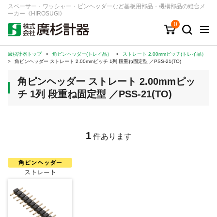
スペーサー・ワッシャー・ピンヘッダーなど基板用部品・機構部品の総合メ
ーカー《HIROSUGI》
0
廣杉計器トップ
>
角ピンヘッダー(トレイ品）
>
ストレート 2.00mmピッチ(トレイ品）
キーワード
品番/シリーズ
商品カテゴリから探す
>
角ピンヘッダー ストレート 2.00mmピッチ 1列 段重ね固定型 ／PSS-21(TO)
角ピンヘッダー ストレート 2.00mmピッ
ジャンルから探す
チ 1列 段重ね固定型 ／PSS-21(TO)
シリーズから探す
1
件あります
ログイン
注文・見積りについて
ご利用ガイド
お問い合わせ窓口
会社情報