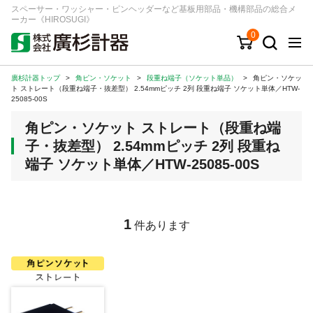
スペーサー・ワッシャー・ピンヘッダーなど基板用部品・機構部品の総合メ
ーカー《HIROSUGI》
0
廣杉計器トップ
>
角ピン・ソケット
>
段重ね端子（ソケット単品）
>
角ピン・ソケッ
キーワード
品番/シリーズ
商品カテゴリから探す
ト ストレート（段重ね端子・抜差型） 2.54mmピッチ 2列 段重ね端子 ソケット単体／HTW-
25085-00S
ジャンルから探す
角ピン・ソケット ストレート（段重ね端
子・抜差型） 2.54mmピッチ 2列 段重ね
シリーズから探す
端子 ソケット単体／HTW-25085-00S
ログイン
1
件あります
注文・見積りについて
ご利用ガイド
お問い合わせ窓口
会社情報