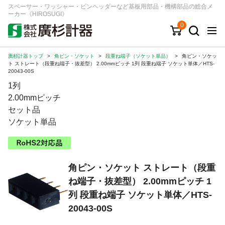
スペーサー・ワッシャー・ピンヘッダーなど基板用部品・機構部品の総合メ
ーカー《HIROSUGI》
0
廣杉計器トップ
>
角ピン・ソケット
>
段重ね端子（ソケット単品）
>
角ピン・ソケッ
キーワード
品番/シリーズ
商品カテゴリから探す
ト ストレート（段重ね端子・抜差型） 2.00mmピッチ 1列 段重ね端子 ソケット単体／HTS-
20043-00S
1列
ジャンルから探す
2.00mmピッチ
セット品
シリーズから探す
ソケット単品
ログイン
角ピン・ソケット ストレート（段重
注文・見積りについて
ね端子・抜差型） 2.00mmピッチ 1
ご利用ガイド
列 段重ね端子 ソケット単体／HTS-
お問い合わせ窓口
20043-00S
会社情報