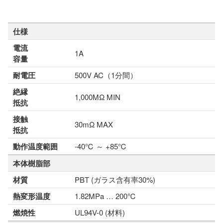
仕様
電流
1A
容量
耐電圧
500V AC（1分間）
絶縁
1,000MΩ MIN
抵抗
接触
30mΩ MAX
抵抗
動作温度範囲
-40℃ ～ +85℃
本体樹脂部
材質
PBT (ガラス含有率30%)
熱変形温度
1.82MPa … 200℃
燃焼性
UL94V-0 (材料)