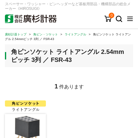
スペーサー・ワッシャー・ピンヘッダーなど基板用部品・機構部品の総合メ
ーカー《HIROSUGI》
0
廣杉計器トップ
>
角ピン・ソケット
>
ライトアングル
>
角ピンソケット ライトアン
キーワード
品番/シリーズ
商品カテゴリから探す
グル 2.54mmピッチ 3列 ／ FSR-43
角ピンソケット ライトアングル 2.54mm
ジャンルから探す
ピッチ 3列 ／ FSR-43
シリーズから探す
1
件あります
ログイン
注文・見積りについて
ご利用ガイド
お問い合わせ窓口
会社情報