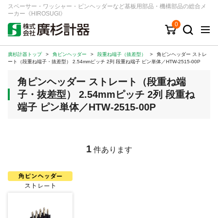
スペーサー・ワッシャー・ピンヘッダーなど基板用部品・機構部品の総合メ
ーカー《HIROSUGI》
0
廣杉計器トップ
>
角ピンヘッダー
>
段重ね端子（抜差型）
>
角ピンヘッダー ストレ
キーワード
品番/シリーズ
商品カテゴリから探す
ート（段重ね端子・抜差型） 2.54mmピッチ 2列 段重ね端子 ピン単体／HTW-2515-00P
角ピンヘッダー ストレート（段重ね端
ジャンルから探す
子・抜差型） 2.54mmピッチ 2列 段重ね
端子 ピン単体／HTW-2515-00P
シリーズから探す
ログイン
1
件あります
注文・見積りについて
ご利用ガイド
お問い合わせ窓口
会社情報