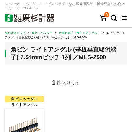
スペーサー・ワッシャー・ピンヘッダーなど基板用部品・機構部品の総合メ
ーカー《HIROSUGI》
0
廣杉計器トップ
>
角ピンヘッダー
>
段重ね端子（ライトアングル）
>
角ピン ライト
キーワード
品番/シリーズ
商品カテゴリから探す
アングル (基板垂直取付端子) 2.54mmピッチ 1列 ／MLS-2500
角ピン ライトアングル (基板垂直取付端
ジャンルから探す
子) 2.54mmピッチ 1列 ／MLS-2500
シリーズから探す
1
件あります
ログイン
注文・見積りについて
ご利用ガイド
お問い合わせ窓口
会社情報