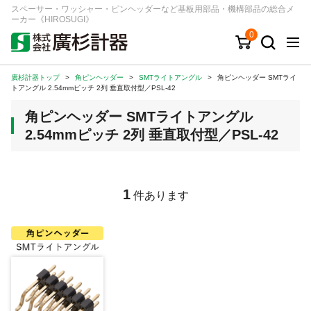
スペーサー・ワッシャー・ピンヘッダーなど基板用部品・機構部品の総合メ
ーカー《HIROSUGI》
0
廣杉計器トップ
>
角ピンヘッダー
>
SMTライトアングル
>
角ピンヘッダー SMTライ
キーワード
品番/シリーズ
商品カテゴリから探す
トアングル 2.54mmピッチ 2列 垂直取付型／PSL-42
角ピンヘッダー SMTライトアングル
ジャンルから探す
2.54mmピッチ 2列 垂直取付型／PSL-42
シリーズから探す
1
件あります
ログイン
注文・見積りについて
ご利用ガイド
お問い合わせ窓口
会社情報