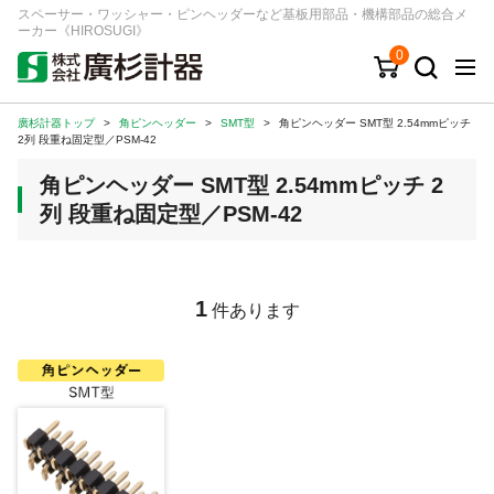
スペーサー・ワッシャー・ピンヘッダーなど基板用部品・機構部品の総合メ
ーカー《HIROSUGI》
0
廣杉計器トップ
>
角ピンヘッダー
>
SMT型
>
角ピンヘッダー SMT型 2.54mmピッチ
キーワード
品番/シリーズ
商品カテゴリから探す
2列 段重ね固定型／PSM-42
角ピンヘッダー SMT型 2.54mmピッチ 2
ジャンルから探す
列 段重ね固定型／PSM-42
シリーズから探す
1
件あります
ログイン
注文・見積りについて
ご利用ガイド
お問い合わせ窓口
会社情報