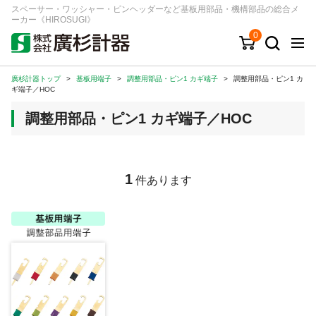
スペーサー・ワッシャー・ピンヘッダーなど基板用部品・機構部品の総合メ
ーカー《HIROSUGI》
0
廣杉計器トップ
>
基板用端子
>
調整用部品・ピン1 カギ端子
>
調整用部品・ピン1 カ
キーワード
品番/シリーズ
商品カテゴリから探す
ギ端子／HOC
調整用部品・ピン1 カギ端子／HOC
ジャンルから探す
シリーズから探す
1
件あります
ログイン
注文・見積りについて
ご利用ガイド
お問い合わせ窓口
会社情報