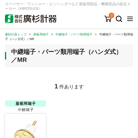
スペーサー・ワッシャー・ピンヘッダーなど基板用部品・機構部品の総合メ
ーカー《HIROSUGI》
0
廣杉計器トップ
>
基板用端子
>
中継端子・パーツ類用端子
>
中継端子・パーツ類用端
キーワード
品番/シリーズ
商品カテゴリから探す
子（ハンダ式）／MR
中継端子・パーツ類用端子（ハンダ式）
ジャンルから探す
／MR
シリーズから探す
1
件あります
ログイン
注文・見積りについて
ご利用ガイド
お問い合わせ窓口
会社情報