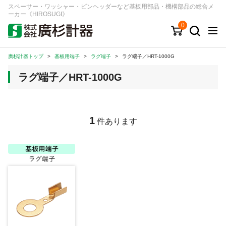
スペーサー・ワッシャー・ピンヘッダーなど基板用部品・機構部品の総合メ
ーカー《HIROSUGI》
0
廣杉計器トップ
>
基板用端子
>
ラグ端子
>
ラグ端子／HRT-1000G
キーワード
品番/シリーズ
商品カテゴリから探す
ラグ端子／HRT-1000G
ジャンルから探す
シリーズから探す
1
件あります
ログイン
注文・見積りについて
ご利用ガイド
お問い合わせ窓口
会社情報