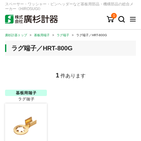
スペーサー・ワッシャー・ピンヘッダーなど基板用部品・機構部品の総合メ
ーカー《HIROSUGI》
0
廣杉計器トップ
>
基板用端子
>
ラグ端子
>
ラグ端子／HRT-800G
キーワード
品番/シリーズ
商品カテゴリから探す
ラグ端子／HRT-800G
ジャンルから探す
シリーズから探す
1
件あります
ログイン
注文・見積りについて
ご利用ガイド
お問い合わせ窓口
会社情報