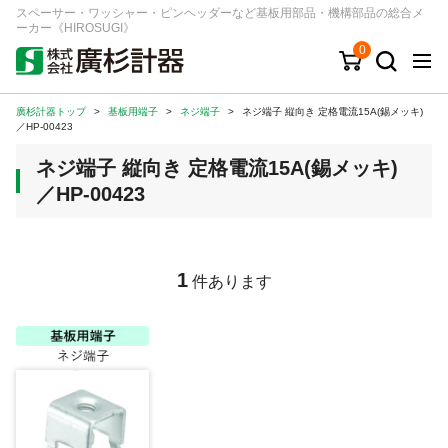
スペーサー・ワッシャー・ピンヘッダーなど基板用部品・機構部品の総合メ
ーカー《HIROSUGI》
0
廣杉計器トップ
>
基板用端子
>
ネジ端子
>
ネジ端子 縦向き 定格電流15A(錫メッキ)
キーワード
品番/シリーズ
商品カテゴリから探す
／HP-00423
ネジ端子 縦向き 定格電流15A(錫メッキ)
ジャンルから探す
／HP-00423
シリーズから探す
1
件あります
ログイン
注文・見積りについて
ご利用ガイド
お問い合わせ窓口
会社情報