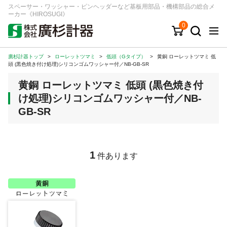
スペーサー・ワッシャー・ピンヘッダーなど基板用部品・機構部品の総合メ
ーカー《HIROSUGI》
0
廣杉計器トップ
>
ローレットツマミ
>
低頭（Gタイプ）
>
黄銅 ローレットツマミ 低
キーワード
品番/シリーズ
商品カテゴリから探す
頭 (黒色焼き付け処理)シリコンゴムワッシャー付／NB-GB-SR
黄銅 ローレットツマミ 低頭 (黒色焼き付
ジャンルから探す
け処理)シリコンゴムワッシャー付／NB-
GB-SR
シリーズから探す
ログイン
1
件あります
注文・見積りについて
ご利用ガイド
お問い合わせ窓口
会社情報