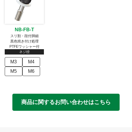
NB-FB-T
スリ割・段付胴細
黒色焼き付け処理
PTFEワッシャー付
ネジ径
M3
M4
M5
M6
商品に関するお問い合わせはこちら