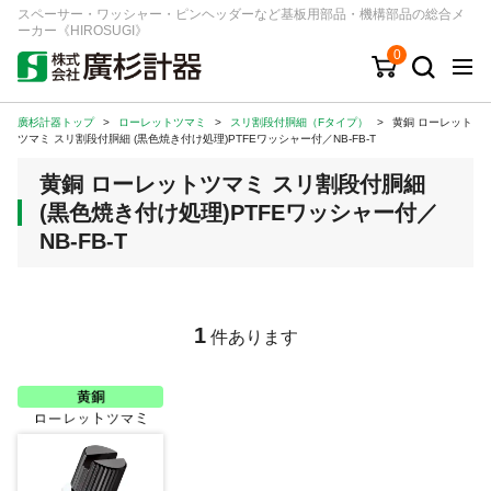
スペーサー・ワッシャー・ピンヘッダーなど基板用部品・機構部品の総合メ
ーカー《HIROSUGI》
0
廣杉計器トップ
>
ローレットツマミ
>
スリ割段付胴細（Fタイプ）
>
黄銅 ローレット
キーワード
品番/シリーズ
商品カテゴリから探す
ツマミ スリ割段付胴細 (黒色焼き付け処理)PTFEワッシャー付／NB-FB-T
黄銅 ローレットツマミ スリ割段付胴細
ジャンルから探す
(黒色焼き付け処理)PTFEワッシャー付／
NB-FB-T
シリーズから探す
ログイン
1
件あります
注文・見積りについて
ご利用ガイド
お問い合わせ窓口
会社情報