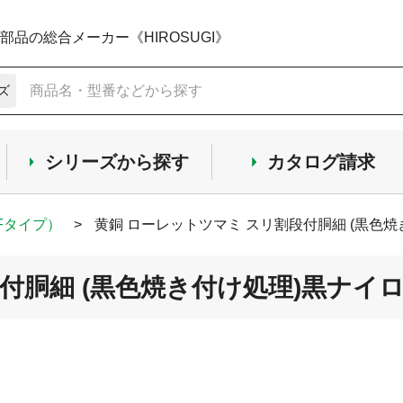
品の総合メーカー《HIROSUGI》
ズ
シリーズから探す
カタログ請求
Fタイプ）
>
黄銅 ローレットツマミ スリ割段付胴細 (黒色焼
付胴細 (黒色焼き付け処理)黒ナイロン