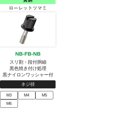
NB-FB-NB
スリ割・段付胴細
黒色焼き付け処理
黒ナイロンワッシャー付
ネジ径
M3
M4
M5
M6