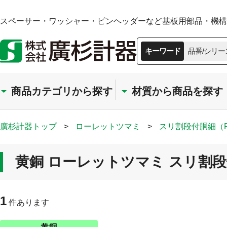
スペーサー・ワッシャー・ピンヘッダーなど基板用部品・機構部
キーワード
品番/シリー
商品カテゴリから探す
材質から商品を探す
廣杉計器トップ
>
ローレットツマミ
>
スリ割段付胴細（
黄銅 ローレットツマミ スリ割段
1
件あります