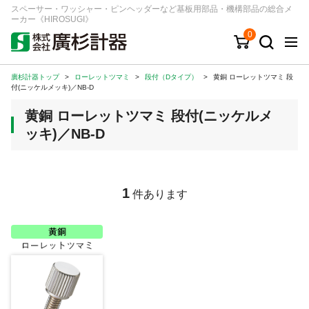
スペーサー・ワッシャー・ピンヘッダーなど基板用部品・機構部品の総合メ
ーカー《HIROSUGI》
0
廣杉計器トップ
>
ローレットツマミ
>
段付（Dタイプ）
>
黄銅 ローレットツマミ 段
キーワード
品番/シリーズ
商品カテゴリから探す
付(ニッケルメッキ)／NB-D
黄銅 ローレットツマミ 段付(ニッケルメ
ジャンルから探す
ッキ)／NB-D
シリーズから探す
1
件あります
ログイン
注文・見積りについて
ご利用ガイド
お問い合わせ窓口
会社情報