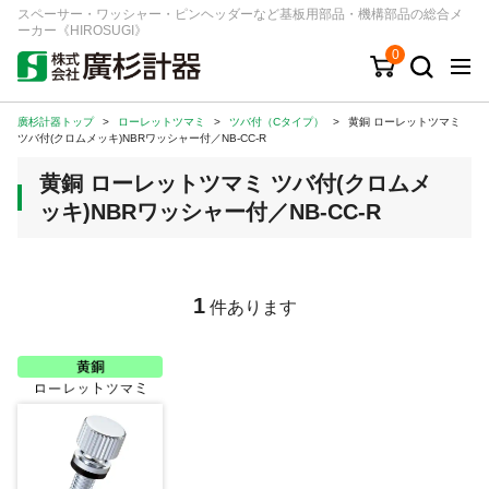
スペーサー・ワッシャー・ピンヘッダーなど基板用部品・機構部品の総合メ
ーカー《HIROSUGI》
0
廣杉計器トップ
>
ローレットツマミ
>
ツバ付（Cタイプ）
>
黄銅 ローレットツマミ
キーワード
品番/シリーズ
商品カテゴリから探す
ツバ付(クロムメッキ)NBRワッシャー付／NB-CC-R
黄銅 ローレットツマミ ツバ付(クロムメ
ジャンルから探す
ッキ)NBRワッシャー付／NB-CC-R
シリーズから探す
1
件あります
ログイン
注文・見積りについて
ご利用ガイド
お問い合わせ窓口
会社情報