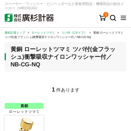
スペーサー・ワッシャー・ピンヘッダーなど基板用部品・機構部品の総合メ
ーカー《HIROSUGI》
0
廣杉計器トップ
>
ローレットツマミ
>
ツバ付（Cタイプ）
>
黄銅 ローレットツマミ
キーワード
品番/シリーズ
商品カテゴリから探す
ツバ付(金フラッシュ)衝撃吸収ナイロンワッシャー付／NB-CG-NQ
黄銅 ローレットツマミ ツバ付(金フラッ
ジャンルから探す
シュ)衝撃吸収ナイロンワッシャー付／
NB-CG-NQ
シリーズから探す
ログイン
1
件あります
注文・見積りについて
ご利用ガイド
お問い合わせ窓口
会社情報