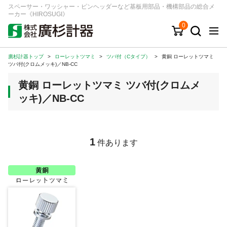
スペーサー・ワッシャー・ピンヘッダーなど基板用部品・機構部品の総合メ
ーカー《HIROSUGI》
0
廣杉計器トップ
>
ローレットツマミ
>
ツバ付（Cタイプ）
>
黄銅 ローレットツマミ
キーワード
品番/シリーズ
商品カテゴリから探す
ツバ付(クロムメッキ)／NB-CC
黄銅 ローレットツマミ ツバ付(クロムメ
ジャンルから探す
ッキ)／NB-CC
シリーズから探す
1
件あります
ログイン
注文・見積りについて
ご利用ガイド
お問い合わせ窓口
会社情報