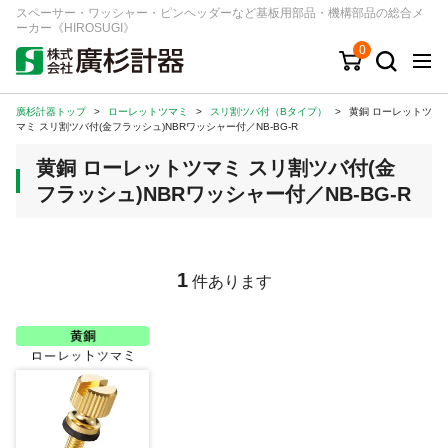
スペーサー・ワッシャー・ピンヘッダーなど基板用部品・機構部品の総合メ
ーカー《HIROSUGI》
0
廣杉計器トップ
>
ローレットツマミ
>
スリ割ツバ付（Bタイプ）
>
黄銅 ローレットツ
キーワード
品番/シリーズ
商品カテゴリから探す
マミ スリ割ツバ付(金フラッシュ)NBRワッシャー付／NB-BG-R
黄銅 ローレットツマミ スリ割ツバ付(金
ジャンルから探す
フラッシュ)NBRワッシャー付／NB-BG-R
シリーズから探す
1
件あります
ログイン
注文・見積りについて
ご利用ガイド
お問い合わせ窓口
会社情報