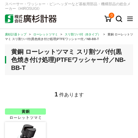
スペーサー・ワッシャー・ピンヘッダーなど基板用部品・機構部品の総合メ
ーカー《HIROSUGI》
0
廣杉計器トップ
>
ローレットツマミ
>
スリ割ツバ付（Bタイプ）
>
黄銅 ローレットツ
キーワード
品番/シリーズ
商品カテゴリから探す
マミ スリ割ツバ付(黒色焼き付け処理)PTFEワッシャー付／NB-BB-T
黄銅 ローレットツマミ スリ割ツバ付(黒
ジャンルから探す
色焼き付け処理)PTFEワッシャー付／NB-
BB-T
シリーズから探す
ログイン
1
件あります
注文・見積りについて
ご利用ガイド
お問い合わせ窓口
会社情報