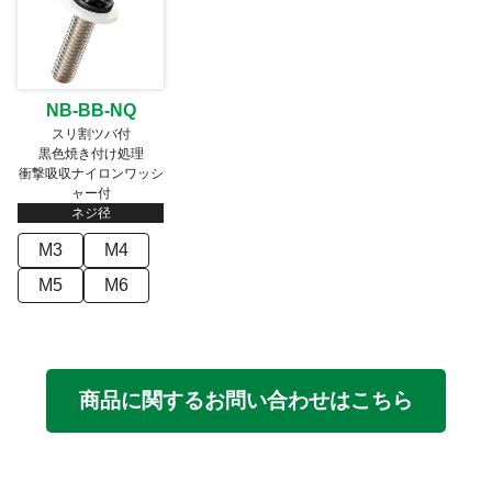
NB-BB-NQ
スリ割ツバ付
黒色焼き付け処理
衝撃吸収ナイロンワッシ
ャー付
ネジ径
M3
M4
M5
M6
商品に関するお問い合わせはこちら