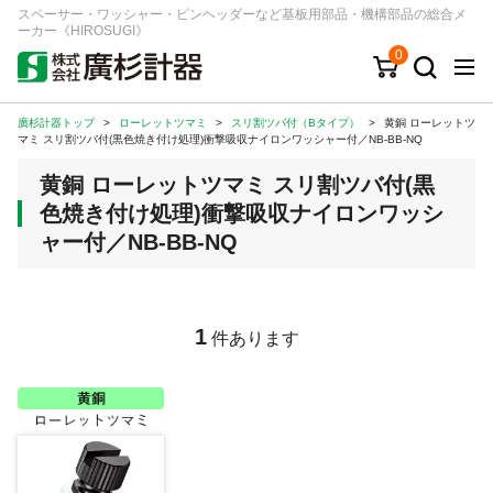
スペーサー・ワッシャー・ピンヘッダーなど基板用部品・機構部品の総合メ
ーカー《HIROSUGI》
0
廣杉計器トップ
>
ローレットツマミ
>
スリ割ツバ付（Bタイプ）
>
黄銅 ローレットツ
キーワード
品番/シリーズ
商品カテゴリから探す
マミ スリ割ツバ付(黒色焼き付け処理)衝撃吸収ナイロンワッシャー付／NB-BB-NQ
黄銅 ローレットツマミ スリ割ツバ付(黒
ジャンルから探す
色焼き付け処理)衝撃吸収ナイロンワッシ
ャー付／NB-BB-NQ
シリーズから探す
ログイン
1
件あります
注文・見積りについて
ご利用ガイド
お問い合わせ窓口
会社情報