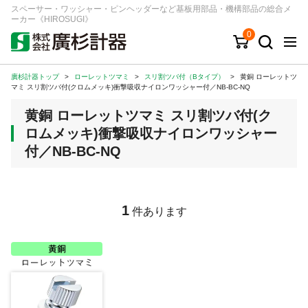
スペーサー・ワッシャー・ピンヘッダーなど基板用部品・機構部品の総合メ
ーカー《HIROSUGI》
0
廣杉計器トップ
>
ローレットツマミ
>
スリ割ツバ付（Bタイプ）
>
黄銅 ローレットツ
キーワード
品番/シリーズ
商品カテゴリから探す
マミ スリ割ツバ付(クロムメッキ)衝撃吸収ナイロンワッシャー付／NB-BC-NQ
黄銅 ローレットツマミ スリ割ツバ付(ク
ジャンルから探す
ロムメッキ)衝撃吸収ナイロンワッシャー
付／NB-BC-NQ
シリーズから探す
ログイン
1
件あります
注文・見積りについて
ご利用ガイド
お問い合わせ窓口
会社情報