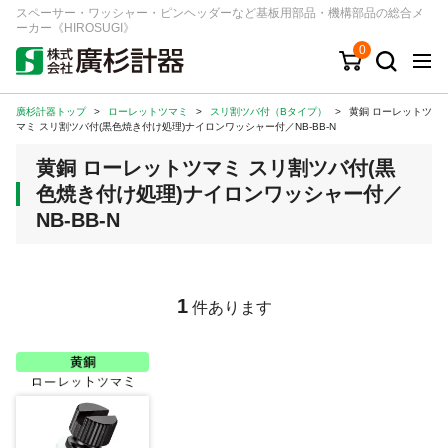
スペーサー・ワッシャー・ピンヘッダーなど基板用部品・機構部品の総合メ
ーカー《HIROSUGI》
0
廣杉計器トップ
>
ローレットツマミ
>
スリ割ツバ付（Bタイプ）
>
黄銅 ローレットツ
キーワード
品番/シリーズ
商品カテゴリから探す
マミ スリ割ツバ付(黒色焼き付け処理)ナイロンワッシャー付／NB-BB-N
黄銅 ローレットツマミ スリ割ツバ付(黒
ジャンルから探す
色焼き付け処理)ナイロンワッシャー付／
NB-BB-N
シリーズから探す
ログイン
1
件あります
注文・見積りについて
ご利用ガイド
お問い合わせ窓口
会社情報