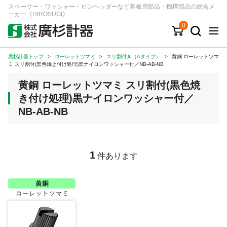
スペーサー・ワッシャー・ピンヘッダーなど基板用部品・機構部品の総合メ
ーカー《HIROSUGI》
0
廣杉計器トップ
>
ローレットツマミ
>
スリ割付き（Aタイプ）
>
黄銅 ローレットツマ
キーワード
品番/シリーズ
商品カテゴリから探す
ミ スリ割付(黒色焼き付け処理)黒ナイロンワッシャー付／NB-AB-NB
黄銅 ローレットツマミ スリ割付(黒色焼
ジャンルから探す
き付け処理)黒ナイロンワッシャー付／
NB-AB-NB
シリーズから探す
ログイン
1
件あります
注文・見積りについて
ご利用ガイド
お問い合わせ窓口
会社情報