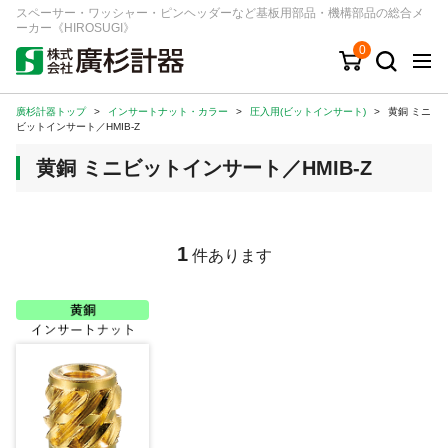
スペーサー・ワッシャー・ピンヘッダーなど基板用部品・機構部品の総合メ
ーカー《HIROSUGI》
0
廣杉計器トップ
>
インサートナット・カラー
>
圧入用(ビットインサート)
>
黄銅 ミニ
キーワード
品番/シリーズ
商品カテゴリから探す
ビットインサート／HMIB-Z
黄銅 ミニビットインサート／HMIB-Z
ジャンルから探す
シリーズから探す
1
件あります
ログイン
注文・見積りについて
ご利用ガイド
お問い合わせ窓口
会社情報