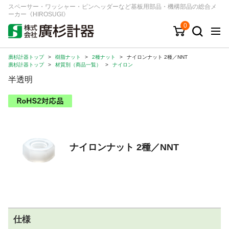
スペーサー・ワッシャー・ピンヘッダーなど基板用部品・機構部品の総合メ
ーカー《HIROSUGI》
0
廣杉計器トップ
>
樹脂ナット
>
2種ナット
>
ナイロンナット 2種／NNT
キーワード
品番/シリーズ
商品カテゴリから探す
廣杉計器トップ
>
材質別（商品一覧）
>
ナイロン
半透明
ジャンルから探す
シリーズから探す
ナイロンナット 2種／NNT
ログイン
注文・見積りについて
ご利用ガイド
お問い合わせ窓口
仕様
会社情報