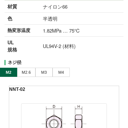
材質
ナイロン66
色
半透明
熱変形温度
1.82MPa … 75℃
UL
UL94V-2 (材料)
規格
ネジ径
M2
M2.6
M3
M4
NNT-02