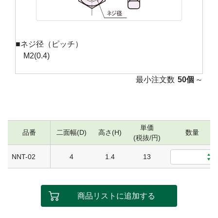
■ネジ径（ピッチ）
M2(0.4)
最小注文数
50個
～
単価
品番
二面幅(D)
高さ(H)
数量
(税抜/円)
NNT-02
4
1.4
13
商品リストに追加する