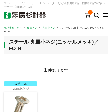
スペーサー・ワッシャー・ピンヘッダーなど基板用部品・機構部品の総合メ
ーカー《HIROSUGI》
0
廣杉計器トップ
>
金属ネジ
>
丸皿小ネジ
>
スチール 丸皿小ネジ(ニッケルメッキ)／
キーワード
品番/シリーズ
商品カテゴリから探す
FO-N
スチール 丸皿小ネジ(ニッケルメッキ)／
ジャンルから探す
FO-N
シリーズから探す
1
件あります
ログイン
注文・見積りについて
ご利用ガイド
お問い合わせ窓口
会社情報