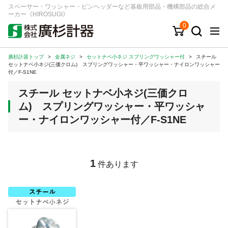
スペーサー・ワッシャー・ピンヘッダーなど基板用部品・機構部品の総合メ
ーカー《HIROSUGI》
0
廣杉計器トップ
>
金属ネジ
>
セットナベ小ネジ スプリングワッシャー付
>
スチール
キーワード
品番/シリーズ
商品カテゴリから探す
セットナベ小ネジ(三価クロム) スプリングワッシャー・平ワッシャー・ナイロンワッシャー
付／F-S1NE
ジャンルから探す
スチール セットナベ小ネジ(三価クロ
ム) スプリングワッシャー・平ワッシャ
シリーズから探す
ー・ナイロンワッシャー付／F-S1NE
ログイン
1
件あります
注文・見積りについて
ご利用ガイド
お問い合わせ窓口
会社情報