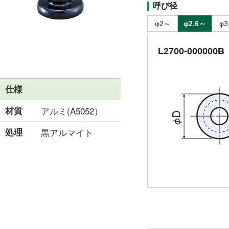
呼び径
φ2～
φ2.6～
φ
L2700-000000B
仕様
材質
アルミ(A5052）
処理
黒アルマイト