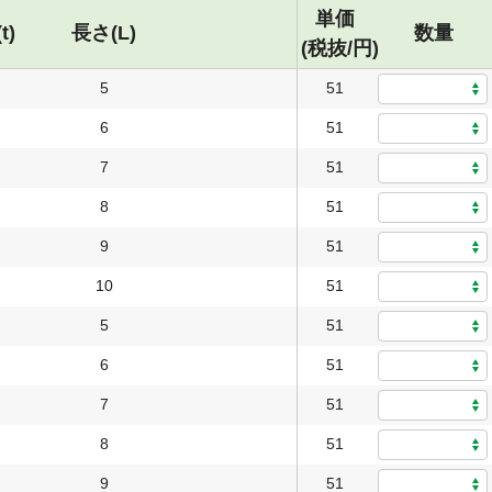
単価
t)
長さ(L)
数量
(税抜/円)
5
51
6
51
7
51
8
51
9
51
10
51
5
51
6
51
7
51
8
51
9
51