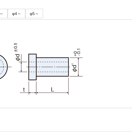
3～
φ4～
φ5～