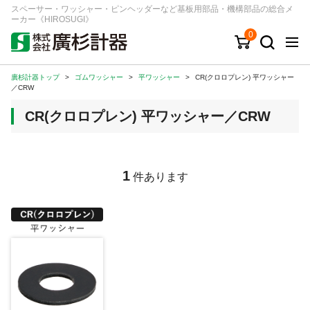
スペーサー・ワッシャー・ピンヘッダーなど基板用部品・機構部品の総合メ
ーカー《HIROSUGI》
0
廣杉計器トップ
>
ゴムワッシャー
>
平ワッシャー
>
CR(クロロプレン) 平ワッシャー
キーワード
品番/シリーズ
商品カテゴリから探す
／CRW
CR(クロロプレン) 平ワッシャー／CRW
ジャンルから探す
シリーズから探す
1
件あります
ログイン
注文・見積りについて
ご利用ガイド
お問い合わせ窓口
会社情報