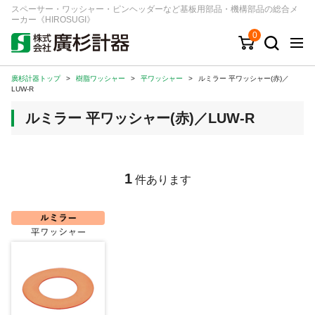
スペーサー・ワッシャー・ピンヘッダーなど基板用部品・機構部品の総合メ
ーカー《HIROSUGI》
0
廣杉計器トップ
>
樹脂ワッシャー
>
平ワッシャー
>
ルミラー 平ワッシャー(赤)／
キーワード
品番/シリーズ
商品カテゴリから探す
LUW-R
ルミラー 平ワッシャー(赤)／LUW-R
ジャンルから探す
シリーズから探す
1
件あります
ログイン
注文・見積りについて
ご利用ガイド
お問い合わせ窓口
会社情報