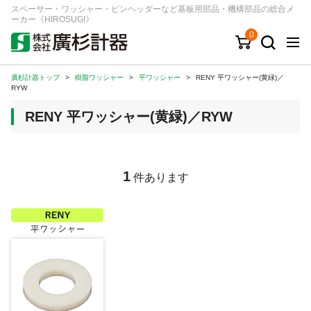
スペーサー・ワッシャー・ピンヘッダーなど基板用部品・機構部品の総合メ
ーカー《HIROSUGI》
0
廣杉計器トップ
>
樹脂ワッシャー
>
平ワッシャー
>
RENY 平ワッシャー(黄緑)／
キーワード
品番/シリーズ
商品カテゴリから探す
RYW
RENY 平ワッシャー(黄緑)／RYW
ジャンルから探す
シリーズから探す
1
件あります
ログイン
注文・見積りについて
ご利用ガイド
お問い合わせ窓口
会社情報