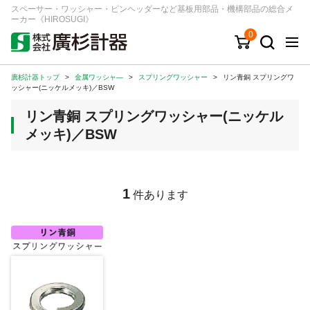
スペーサー・ワッシャー・ピンヘッダーなど基板用部品・機構部品の総合メ
ーカー《HIROSUGI》
0
廣杉計器トップ
>
金属ワッシャ―
>
スプリングワッシャー
>
リン青銅 スプリングワ
キーワード
品番/シリーズ
商品カテゴリから探す
ッシャー(ニッケルメッキ)／BSW
リン青銅 スプリングワッシャー(ニッケル
ジャンルから探す
メッキ)／BSW
シリーズから探す
1
件あります
ログイン
注文・見積りについて
ご利用ガイド
お問い合わせ窓口
会社情報