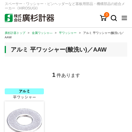
スペーサー・ワッシャー・ピンヘッダーなど基板用部品・機構部品の総合メ
ーカー《HIROSUGI》
0
廣杉計器トップ
>
金属ワッシャ―
>
平ワッシャー
>
アルミ 平ワッシャー(酸洗い)／
キーワード
品番/シリーズ
商品カテゴリから探す
AAW
アルミ 平ワッシャー(酸洗い)／AAW
ジャンルから探す
シリーズから探す
1
件あります
ログイン
注文・見積りについて
ご利用ガイド
お問い合わせ窓口
会社情報