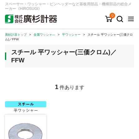
スペーサー・ワッシャー・ピンヘッダーなど基板用部品・機構部品の総合メ
ーカー《HIROSUGI》
0
廣杉計器トップ
>
金属ワッシャ―
>
平ワッシャー
>
スチール 平ワッシャー(三価クロ
キーワード
品番/シリーズ
商品カテゴリから探す
ム)／FFW
スチール 平ワッシャー(三価クロム)／
ジャンルから探す
FFW
シリーズから探す
1
件あります
ログイン
注文・見積りについて
ご利用ガイド
お問い合わせ窓口
会社情報