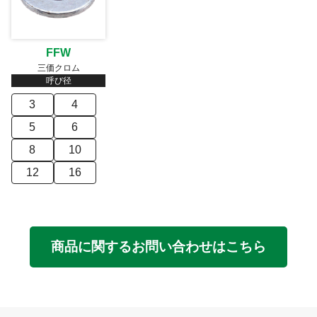
FFW
三価クロム
呼び径
3
4
5
6
8
10
12
16
商品に関するお問い合わせはこちら