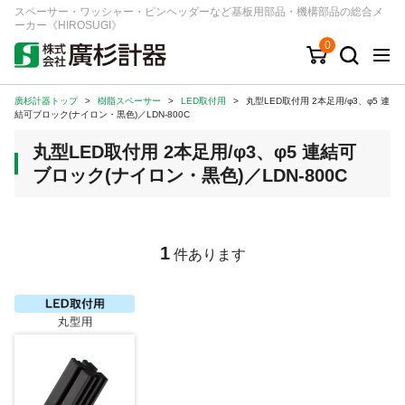
スペーサー・ワッシャー・ピンヘッダーなど基板用部品・機構部品の総合メ
ーカー《HIROSUGI》
0
廣杉計器トップ
>
樹脂スペーサー
>
LED取付用
>
丸型LED取付用 2本足用/φ3、φ5 連
キーワード
品番/シリーズ
商品カテゴリから探す
結可ブロック(ナイロン・黒色)／LDN-800C
丸型LED取付用 2本足用/φ3、φ5 連結可
ジャンルから探す
ブロック(ナイロン・黒色)／LDN-800C
シリーズから探す
1
件あります
ログイン
注文・見積りについて
ご利用ガイド
お問い合わせ窓口
会社情報