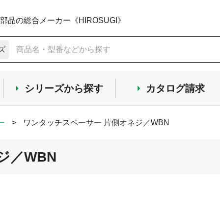
品の総合メーカー《HIROSUGI》
ズ
シリーズから探す
カタログ請求
ー
>
ワンタッチスペーサー 片側オネジ／WBN
ジ／WBN