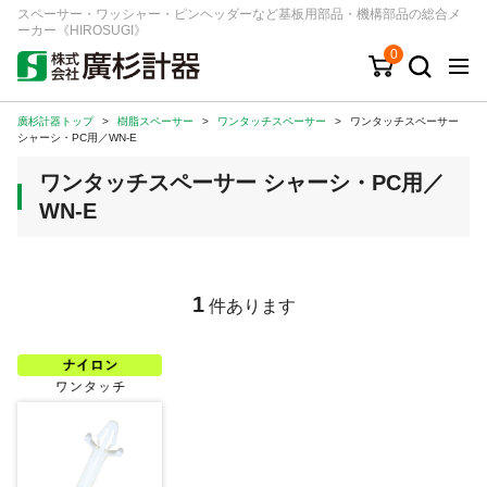
スペーサー・ワッシャー・ピンヘッダーなど基板用部品・機構部品の総合メ
ーカー《HIROSUGI》
0
廣杉計器トップ
>
樹脂スペーサー
>
ワンタッチスペーサー
>
ワンタッチスペーサー
キーワード
品番/シリーズ
商品カテゴリから探す
シャーシ・PC用／WN-E
ワンタッチスペーサー シャーシ・PC用／
ジャンルから探す
WN-E
シリーズから探す
1
件あります
ログイン
注文・見積りについて
ご利用ガイド
お問い合わせ窓口
会社情報