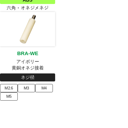
BRA-WE
アイボリー
黄銅オネジ接着
ネジ径
M2.6
M3
M4
M5