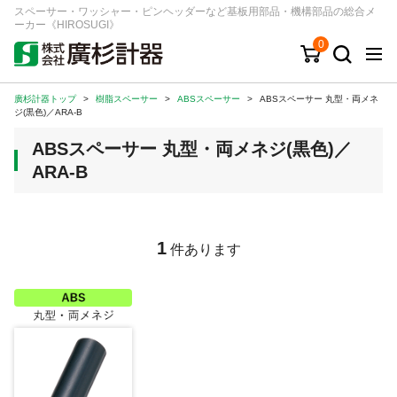
スペーサー・ワッシャー・ピンヘッダーなど基板用部品・機構部品の総合メ
ーカー《HIROSUGI》
0
廣杉計器トップ
>
樹脂スペーサー
>
ABSスペーサー
>
ABSスペーサー 丸型・両メネ
キーワード
品番/シリーズ
商品カテゴリから探す
ジ(黒色)／ARA-B
ABSスペーサー 丸型・両メネジ(黒色)／
ジャンルから探す
ARA-B
シリーズから探す
1
件あります
ログイン
注文・見積りについて
ご利用ガイド
お問い合わせ窓口
会社情報