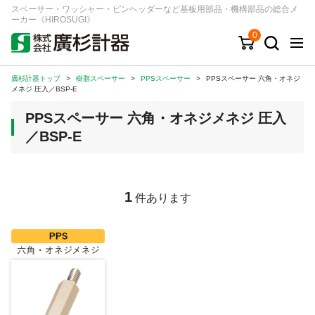
スペーサー・ワッシャー・ピンヘッダーなど基板用部品・機構部品の総合メ
ーカー《HIROSUGI》
0
廣杉計器トップ
>
樹脂スペーサー
>
PPSスペーサー
>
PPSスペーサー 六角・オネジ
キーワード
品番/シリーズ
商品カテゴリから探す
メネジ 圧入／BSP-E
PPSスペーサー 六角・オネジメネジ 圧入
ジャンルから探す
／BSP-E
シリーズから探す
1
件あります
ログイン
注文・見積りについて
ご利用ガイド
お問い合わせ窓口
会社情報