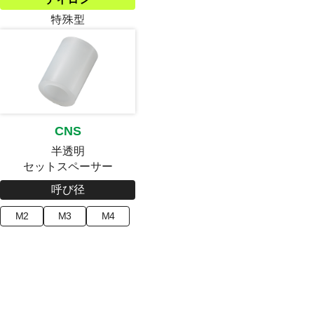
CNS
半透明
セットスペーサー
呼び径
M2
M3
M4