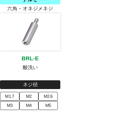
BRL-E
酸洗い
ネジ径
M1.7
M2
M2.6
M3
M4
M5